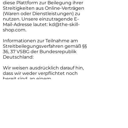
diese Plattform zur Beilegung ihrer
Streitigkeiten aus Online-Verträgen
(Waren oder Dienstleistungen) zu
nutzen. Unsere einzutragende E-
Mail-Adresse lautet:
kd@the-skill-
shop.com
.
Informationen zur Teilnahme am
Streitbeilegungsverfahren gemäß §§
36, 37 VSBG der Bundesrepublik
Deutschland:
Wir weisen ausdrücklich darauf hin,
dass wir weder verpflichtet noch
bereit sind, an einem
Streitbeilegungsverfahren für
rechtliche Streitigkeiten mit
Verbrauchern vor einer
Verbraucherschlichtungsstelle
teilzunehmen.
Im Übrigen wäre bei
Rechtsstreitigkeiten mit
Verbrauchern der Versanddienst: