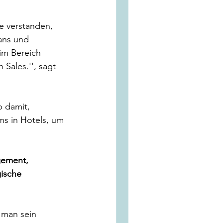
e verstanden, 
ans und 
im Bereich 
Sales.'', sagt 
 damit, 
ms in Hotels, um 
gement, 
gische 
 man sein 