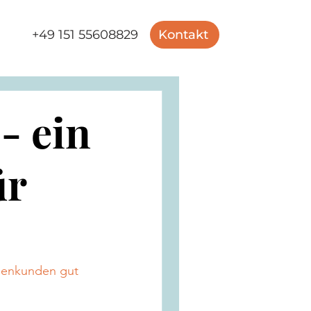
+49 151 55608829
Kontakt
- ein
ür
rmenkunden gut 