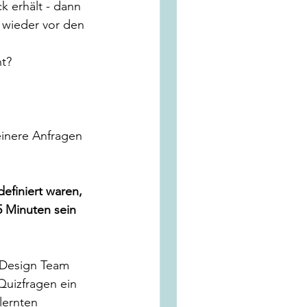
k erhält - dann 
 wieder vor den 
t? 
einere Anfragen 
efiniert waren, 
5 Minuten sein 
-Design Team 
Quizfragen ein 
lernten 