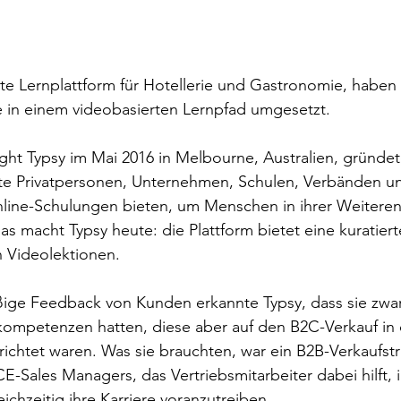
ste Lernplattform für Hotellerie und Gastronomie, haben 
e in einem videobasierten Lernpfad umgesetzt.
ght Typsy im Mai 2016 in Melbourne, Australien, gründete
llte Privatpersonen, Unternehmen, Schulen, Verbänden u
line-Schulungen bieten, um Menschen in ihrer Weiteren
s macht Typsy heute: die Plattform bietet eine kuratierte
n Videolektionen.
ige Feedback von Kunden erkannte Typsy, dass sie zwar
skompetenzen hatten, diese aber auf den B2C-Verkauf in 
chtet waren. Was sie brauchten, war ein B2B-Verkaufstra
-Sales Managers, das Vertriebsmitarbeiter dabei hilft, i
ichzeitig ihre Karriere voranzutreiben.