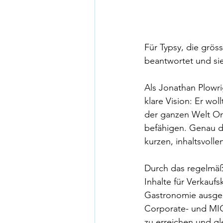
Für Typsy, die grös
beantwortet und si
Als Jonathan Plowri
klare Vision: Er wo
der ganzen Welt On
befähigen. Genau da
kurzen, inhaltsvolle
Durch das regelmäß
Inhalte für Verkauf
Gastronomie ausgeri
Corporate- und MICE
zu erreichen und gle